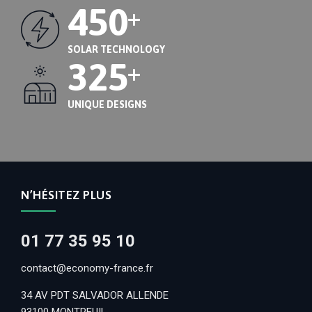
450
+
SOLAR TECHNOLOGY
325
+
UNIQUE DESIGNS
N’HÉSITEZ PLUS
01 77 35 95 10
contact@economy-france.fr
34 AV PDT SALVADOR ALLENDE